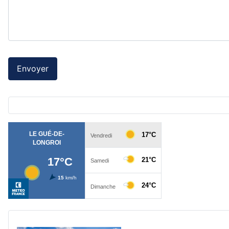
Système Captcha
*
Envoyer