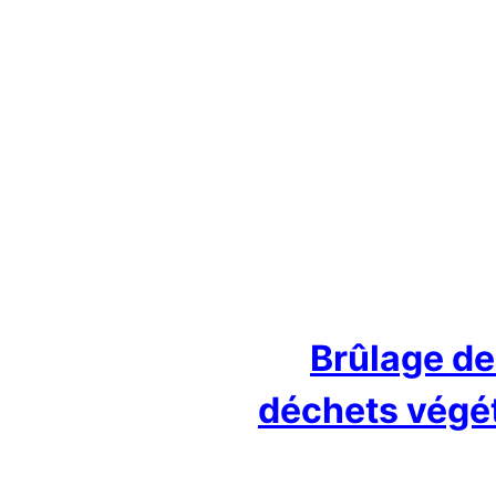
Brûlage d
déchets végé